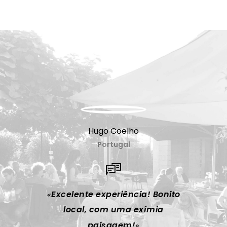
Hugo Coelho
Portugal
Excelente experiência! Bonito
Espa
local, com uma exímia
campi
paisagem!